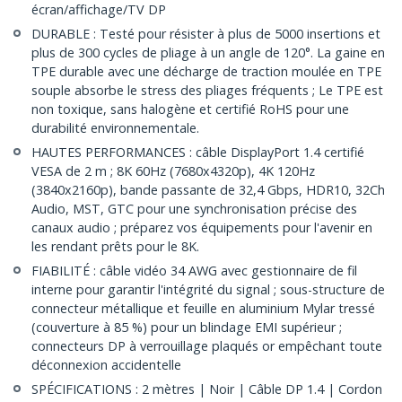
écran/affichage/TV DP
DURABLE : Testé pour résister à plus de 5000 insertions et
plus de 300 cycles de pliage à un angle de 120°. La gaine en
TPE durable avec une décharge de traction moulée en TPE
souple absorbe le stress des pliages fréquents ; Le TPE est
non toxique, sans halogène et certifié RoHS pour une
durabilité environnementale.
HAUTES PERFORMANCES : câble DisplayPort 1.4 certifié
VESA de 2 m ; 8K 60Hz (7680x4320p), 4K 120Hz
(3840x2160p), bande passante de 32,4 Gbps, HDR10, 32Ch
Audio, MST, GTC pour une synchronisation précise des
canaux audio ; préparez vos équipements pour l'avenir en
les rendant prêts pour le 8K.
FIABILITÉ : câble vidéo 34 AWG avec gestionnaire de fil
interne pour garantir l'intégrité du signal ; sous-structure de
connecteur métallique et feuille en aluminium Mylar tressé
(couverture à 85 %) pour un blindage EMI supérieur ;
connecteurs DP à verrouillage plaqués or empêchant toute
déconnexion accidentelle
SPÉCIFICATIONS : 2 mètres | Noir | Câble DP 1.4 | Cordon