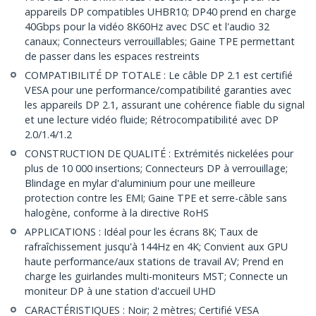
appareils DP compatibles UHBR10; DP40 prend en charge
40Gbps pour la vidéo 8K60Hz avec DSC et l'audio 32
canaux; Connecteurs verrouillables; Gaine TPE permettant
de passer dans les espaces restreints
COMPATIBILITÉ DP TOTALE : Le câble DP 2.1 est certifié
VESA pour une performance/compatibilité garanties avec
les appareils DP 2.1, assurant une cohérence fiable du signal
et une lecture vidéo fluide; Rétrocompatibilité avec DP
2.0/1.4/1.2
CONSTRUCTION DE QUALITÉ : Extrémités nickelées pour
plus de 10 000 insertions; Connecteurs DP à verrouillage;
Blindage en mylar d'aluminium pour une meilleure
protection contre les EMI; Gaine TPE et serre-câble sans
halogène, conforme à la directive RoHS
APPLICATIONS : Idéal pour les écrans 8K; Taux de
rafraîchissement jusqu'à 144Hz en 4K; Convient aux GPU
haute performance/aux stations de travail AV; Prend en
charge les guirlandes multi-moniteurs MST; Connecte un
moniteur DP à une station d'accueil UHD
CARACTÉRISTIQUES : Noir; 2 mètres; Certifié VESA