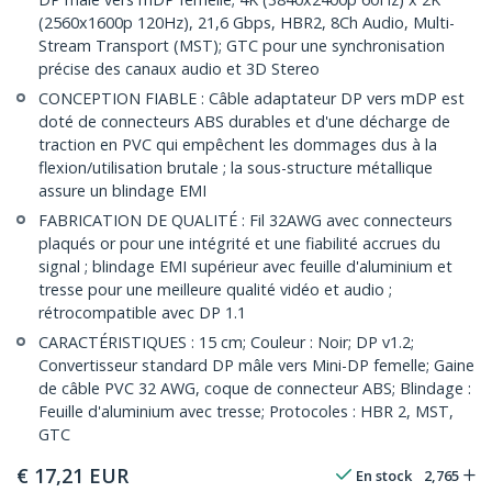
(2560x1600p 120Hz), 21,6 Gbps, HBR2, 8Ch Audio, Multi-
Stream Transport (MST); GTC pour une synchronisation
précise des canaux audio et 3D Stereo
CONCEPTION FIABLE : Câble adaptateur DP vers mDP est
doté de connecteurs ABS durables et d'une décharge de
traction en PVC qui empêchent les dommages dus à la
flexion/utilisation brutale ; la sous-structure métallique
assure un blindage EMI
FABRICATION DE QUALITÉ : Fil 32AWG avec connecteurs
plaqués or pour une intégrité et une fiabilité accrues du
signal ; blindage EMI supérieur avec feuille d'aluminium et
tresse pour une meilleure qualité vidéo et audio ;
rétrocompatible avec DP 1.1
CARACTÉRISTIQUES : 15 cm; Couleur : Noir; DP v1.2;
Convertisseur standard DP mâle vers Mini-DP femelle; Gaine
de câble PVC 32 AWG, coque de connecteur ABS; Blindage :
Feuille d'aluminium avec tresse; Protocoles : HBR 2, MST,
GTC
€
17,21
EUR
En stock
2,765