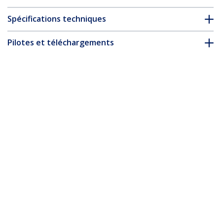
Spécifications techniques
Pilotes et téléchargements
FAQ & conformité
Accessoires
* L’apparence et les spécifications du produit peuvent être
modifiées sans préavis
Vous pourriez également aimer