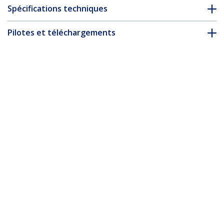
Spécifications techniques
Pilotes et téléchargements
FAQ & conformité
* L’apparence et les spécifications du produit peuvent être
modifiées sans préavis
Rallonge HDMI 2m - Câble HDMI Mâle
vers Femelle - Rallonge de Câble HDMI
4K - Câble HDMI UHD 4K 30Hz avec
Ethernet M/F - Câble HDMI 1.4 Haut
Débit - Rallonge de Cordon HDMI
Nº de produit:
HDEXT2M
Devenir partenaire
Où acheter