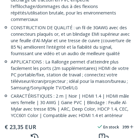
l'effilochage/dommages dus à des flexions
répétés/utilisation brutale, pour les environnements
commerciaux
CONSTRUCTION DE QUALITÉ : un fil de 30AWG avec des
connecteurs plaqués or, et un blindage EMI supérieur avec
une feuille d'Al-Mylar et une tresse de cuivre (couverture de
85 %) améliorent l'intégrité et la fiabilité du signal,
fournissant une vidéo et un audio de meilleure qualité
APPLICATIONS : La Rallonge permet d'atteindre plus
facilement les ports (2m supplémentaires) HDMI de votre
PC portable/fixe, station de travail ; connectez votre
téléviseur/écran/projecteur ; idéal pour la maison/bureau ;
Samsung/Sony/Apple TV/Dell/LG
CARACTÉRISTIQUES : 2 m | Noir | HDMI 1.4 | HDMI mâle
vers femelle | 30 AWG | Gaine PVC | Blindage : Feuille Al-
Mylar avec tresse 85% | ARC, Deep Color, HDCP 1.4, CEC,
YCC601 Color | Compatible avec HDMI 1.4 et antérieur
€
23,35
EUR
En stock
399