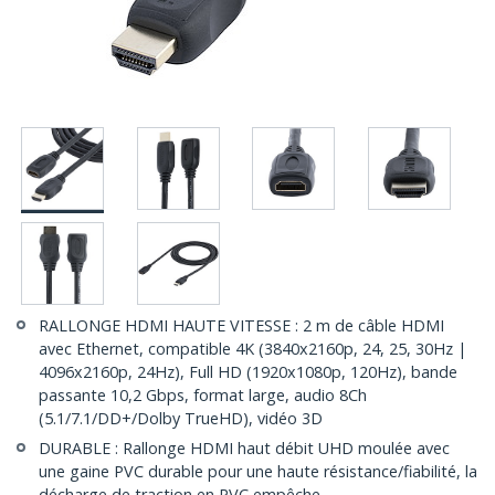
RALLONGE HDMI HAUTE VITESSE : 2 m de câble HDMI
avec Ethernet, compatible 4K (3840x2160p, 24, 25, 30Hz |
4096x2160p, 24Hz), Full HD (1920x1080p, 120Hz), bande
passante 10,2 Gbps, format large, audio 8Ch
(5.1/7.1/DD+/Dolby TrueHD), vidéo 3D
DURABLE : Rallonge HDMI haut débit UHD moulée avec
une gaine PVC durable pour une haute résistance/fiabilité, la
décharge de traction en PVC empêche