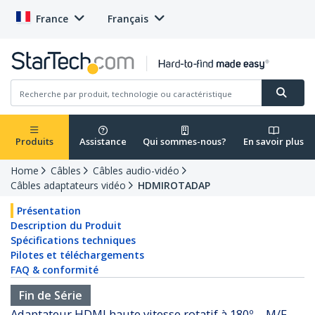
France
Français
Produits
Assistance
Qui sommes-nous?
En savoir plus
Home
Câbles
Câbles audio-vidéo
Câbles adaptateurs vidéo
HDMIROTADAP
Présentation
Description du Produit
Spécifications techniques
Pilotes et téléchargements
FAQ & conformité
Fin de Série
Adaptateur HDMI haute vitesse rotatif à 180º – M/F