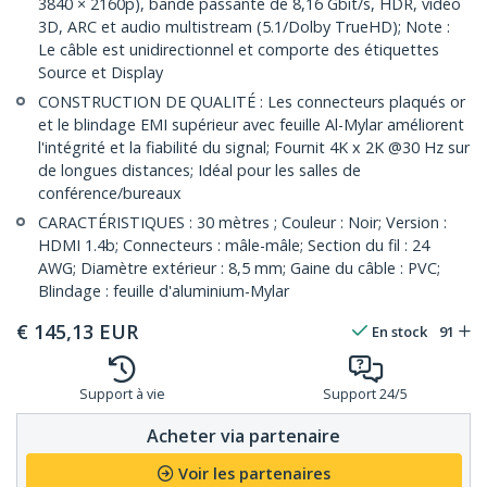
3840 × 2160p), bande passante de 8,16 Gbit/s, HDR, vidéo
3D, ARC et audio multistream (5.1/Dolby TrueHD); Note :
Le câble est unidirectionnel et comporte des étiquettes
Source et Display
CONSTRUCTION DE QUALITÉ : Les connecteurs plaqués or
et le blindage EMI supérieur avec feuille Al-Mylar améliorent
l'intégrité et la fiabilité du signal; Fournit 4K x 2K @30 Hz sur
de longues distances; Idéal pour les salles de
conférence/bureaux
CARACTÉRISTIQUES : 30 mètres ; Couleur : Noir; Version :
HDMI 1.4b; Connecteurs : mâle-mâle; Section du fil : 24
AWG; Diamètre extérieur : 8,5 mm; Gaine du câble : PVC;
Blindage : feuille d'aluminium-Mylar
€
145,13
EUR
En stock
91
Support à vie
Support 24/5
Acheter via partenaire
Voir les partenaires