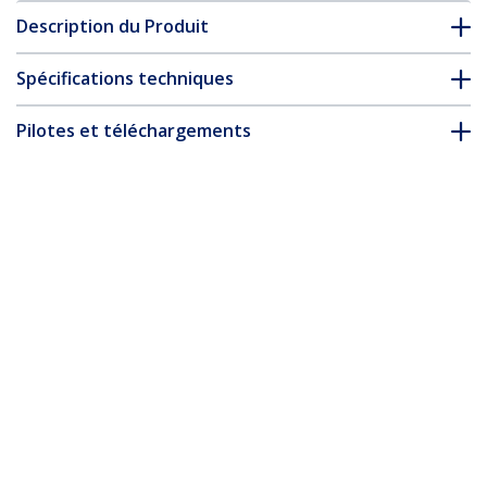
Description du Produit
Spécifications techniques
Pilotes et téléchargements
FAQ & conformité
* L’apparence et les spécifications du produit peuvent être
modifiées sans préavis
Câble HDMI 2.0 Premium Certifié de
50cm - Câble HDMI 4k 60hz Ultra HD à
Haut Débit avec Ethernet - Cordon vidéo
HDMI UHD - pour Moniteurs,
Téléviseurs et Écrans UHD - M/M
Nº de produit:
HDMMV50CM