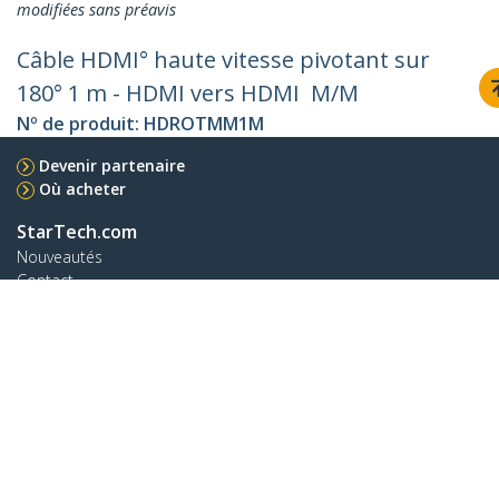
modifiées sans préavis
Câble HDMI° haute vitesse pivotant sur
180° 1 m - HDMI vers HDMI M/M
Nº de produit:
HDROTMM1M
Devenir partenaire
Où acheter
StarTech.com
Nouveautés
Contact
À propos de nous
Carrières
Qualité et conformité
Blog
Assistance clientèle
Base de Connaissance
Pilotes et téléchargements
Support FAQs