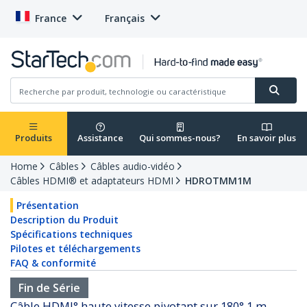
France
Français
Produits
Assistance
Qui sommes-nous?
En savoir plus
Home
Câbles
Câbles audio-vidéo
Câbles HDMI® et adaptateurs HDMI
HDROTMM1M
Présentation
Description du Produit
Spécifications techniques
Pilotes et téléchargements
FAQ & conformité
Fin de Série
Câble HDMI° haute vitesse pivotant sur 180° 1 m -