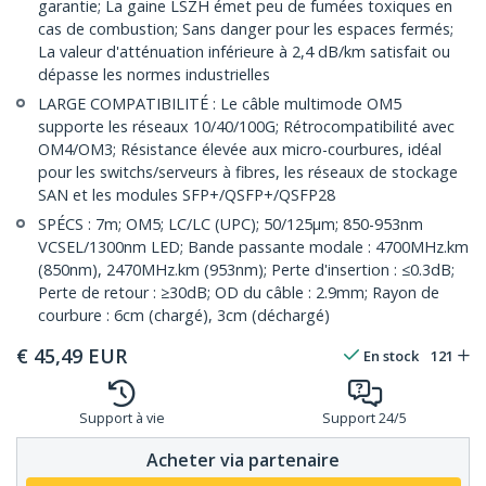
garantie; La gaine LSZH émet peu de fumées toxiques en
cas de combustion; Sans danger pour les espaces fermés;
La valeur d'atténuation inférieure à 2,4 dB/km satisfait ou
dépasse les normes industrielles
LARGE COMPATIBILITÉ : Le câble multimode OM5
supporte les réseaux 10/40/100G; Rétrocompatibilité avec
OM4/OM3; Résistance élevée aux micro-courbures, idéal
pour les switchs/serveurs à fibres, les réseaux de stockage
SAN et les modules SFP+/QSFP+/QSFP28
SPÉCS : 7m; OM5; LC/LC (UPC); 50/125µm; 850-953nm
VCSEL/1300nm LED; Bande passante modale : 4700MHz.km
(850nm), 2470MHz.km (953nm); Perte d'insertion : ≤0.3dB;
Perte de retour : ≥30dB; OD du câble : 2.9mm; Rayon de
courbure : 6cm (chargé), 3cm (déchargé)
€
45,49
EUR
En stock
121
Support à vie
Support 24/5
Acheter via partenaire