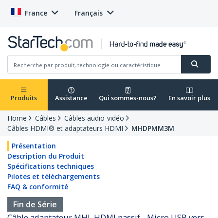
France
Français
Produits
Assistance
Qui sommes-nous?
En savoir plus
Home
Câbles
Câbles audio-vidéo
Câbles HDMI® et adaptateurs HDMI
MHDPMM3M
Présentation
Description du Produit
Spécifications techniques
Pilotes et téléchargements
FAQ & conformité
Fin de Série
Câble adaptateur MHL HDMI passif - Micro USB vers