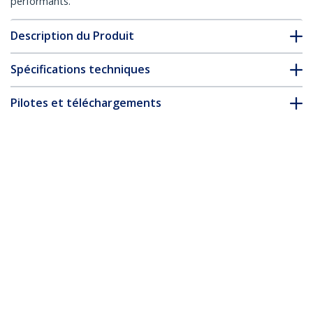
performants.
Description du Produit
Spécifications techniques
Pilotes et téléchargements
FAQ & conformité
* L’apparence et les spécifications du produit peuvent être
modifiées sans préavis
Câble Ethernet CAT6 Noir Fin de 10m,
Sans Accroc, 100W PoE, UTP, LSZH, Fil de
Cuivre Pur 28AWG, Cordon Patch
Réseau RJ45 avec Serre-Câble, Contrôlé
Fluke