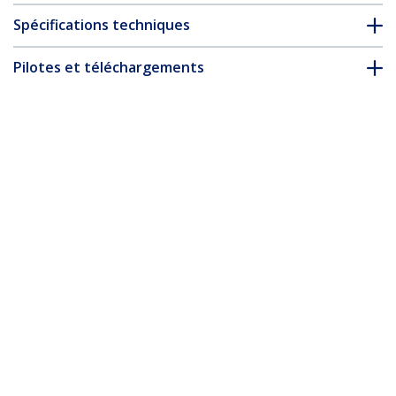
Spécifications techniques
Pilotes et téléchargements
FAQ & conformité
* L’apparence et les spécifications du produit peuvent être
modifiées sans préavis
Vous pourriez également aimer