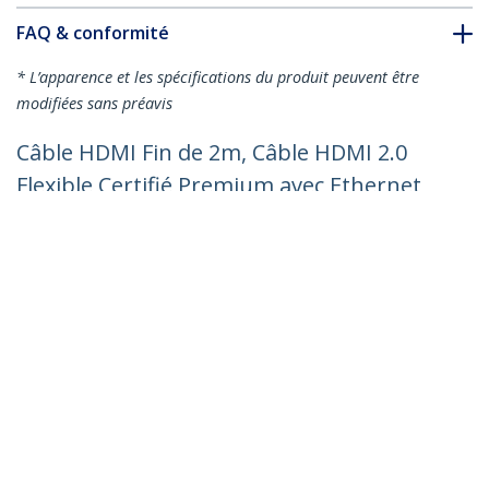
FAQ & conformité
* L’apparence et les spécifications du produit peuvent être
modifiées sans préavis
Câble HDMI Fin de 2m, Câble HDMI 2.0
Flexible Certifié Premium avec Ethernet,
UHD 4K 60Hz HDR10, Conception
Durable en Fibre d'Aramide avec Gaine
en TPE, Blanc
Nº de produit:
RHDMM2MPW
Devenir partenaire
Où acheter
StarTech.com
Nouveautés
Contact