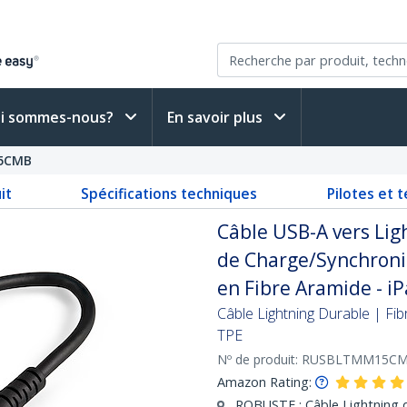
i sommes-nous?
En savoir plus
5CMB
it
Spécifications techniques
Pilotes et 
Câble USB-A vers Lig
de Charge/Synchronis
en Fibre Aramide - iP
Câble Lightning Durable | Fib
TPE
Nº de produit:
RUSBLTMM15C
Amazon Rating:
ROBUSTE : Câble Lightning 