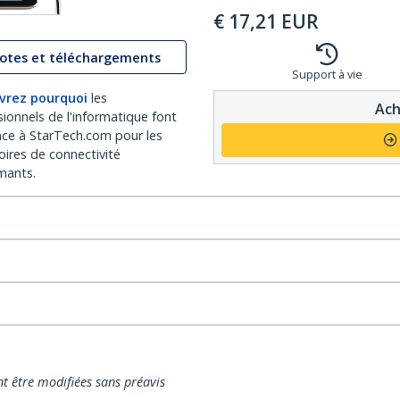
€
17,21
EUR
lotes et téléchargements
Support à vie
vrez pourquoi
les
Ach
sionnels de l'informatique font
nce à StarTech.com pour les
oires de connectivité
mants.
nt être modifiées sans préavis