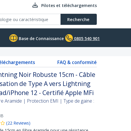
Pilotes et téléchargements
Recherche
Base de Connaissance
0805 540 901
téléchargements
FAQ & conformité
htning Noir Robuste 15cm - Câble
ation de Type A vers Lightning
ad/iPhone 12 - Certifié Apple MFi
re Aramide | Protection EMI | Type de gaine :
MB
(
22
Reviews
)
de 15cm en Fibre Aramide pour une résistance