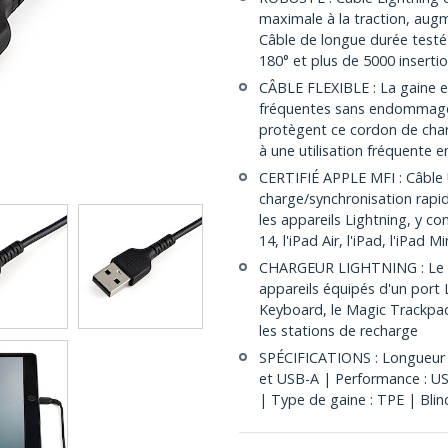
maximale à la traction, augme
Câble de longue durée testé 
180° et plus de 5000 inserti
CÂBLE FLEXIBLE : La gaine e
fréquentes sans endommager 
protègent ce cordon de char
à une utilisation fréquente e
CERTIFIÉ APPLE MFI : Câble 
charge/synchronisation rapid
les appareils Lightning, y c
14, l'iPad Air, l'iPad, l'iPad Mi
CHARGEUR LIGHTNING : Le co
appareils équipés d'un port 
Keyboard, le Magic Trackpad
les stations de recharge
SPÉCIFICATIONS : Longueur :
et USB-A | Performance : U
| Type de gaine : TPE | Blin