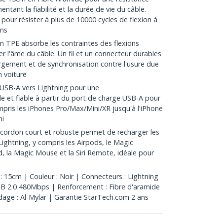
ntant la fiabilité et la durée de vie du câble.
pour résister à plus de 10000 cycles de flexion à
ons
n TPE absorbe les contraintes des flexions
l'âme du câble. Un fil et un connecteur durables
gement et de synchronisation contre l'usure due
n voiture
USB-A vers Lightning pour une
e et fiable à partir du port de charge USB-A pour
ompris les iPhones Pro/Max/Mini/XR jusqu'à l'iPhone
ni
rdon court et robuste permet de recharger les
Lightning, y compris les Airpods, le Magic
, la Magic Mouse et la Siri Remote, idéale pour
 15cm | Couleur : Noir | Connecteurs : Lightning
SB 2.0 480Mbps | Renforcement : Fibre d'aramide
dage : Al-Mylar | Garantie StarTech.com 2 ans