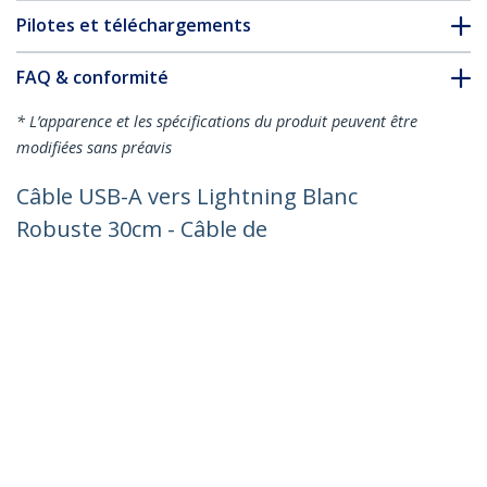
Pilotes et téléchargements
FAQ & conformité
* L’apparence et les spécifications du produit peuvent être
modifiées sans préavis
Câble USB-A vers Lightning Blanc
Robuste 30cm - Câble de
Charge/Synchronisation de Type A vers
Lightning en Fibre Aramide -
iPad/iPhone 12 - Certifié Apple MFi
Nº de produit:
RUSBLTMM30CMW
Devenir partenaire
Où acheter
StarTech.com
Nouveautés