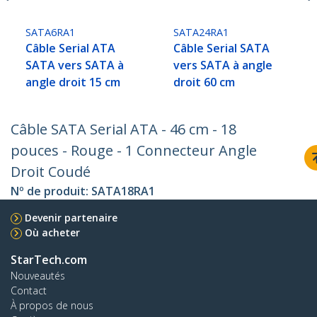
SATA6RA1
SATA24RA1
Câble Serial ATA
Câble Serial SATA
SATA vers SATA à
vers SATA à angle
angle droit 15 cm
droit 60 cm
Câble SATA Serial ATA - 46 cm - 18
pouces - Rouge - 1 Connecteur Angle
Droit Coudé
Nº de produit:
SATA18RA1
Devenir partenaire
Où acheter
StarTech.com
Nouveautés
Contact
À propos de nous