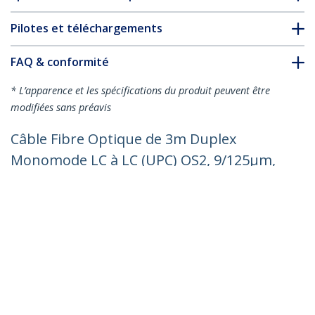
Pilotes et téléchargements
FAQ & conformité
* L’apparence et les spécifications du produit peuvent être
modifiées sans préavis
Câble Fibre Optique de 3m Duplex
Monomode LC à LC (UPC) OS2, 9/125µm,
100G, Cordon Fibre Optique, Insensible
à la Courbure, Faible Perte d'Insertion,
Cordon Patch Fibre LSZH
Nº de produit:
SMDOS2LCLC3M
Devenir partenaire
Où acheter
StarTech.com