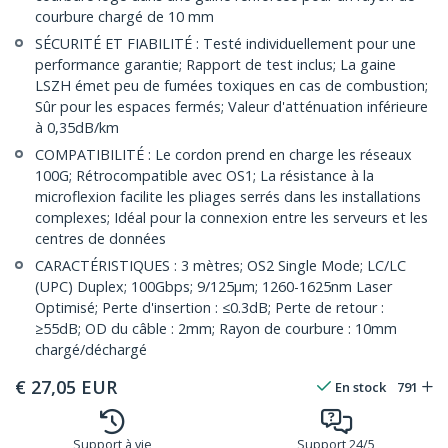
courbure chargé de 10 mm
SÉCURITÉ ET FIABILITÉ : Testé individuellement pour une
performance garantie; Rapport de test inclus; La gaine
LSZH émet peu de fumées toxiques en cas de combustion;
Sûr pour les espaces fermés; Valeur d'atténuation inférieure
à 0,35dB/km
COMPATIBILITÉ : Le cordon prend en charge les réseaux
100G; Rétrocompatible avec OS1; La résistance à la
microflexion facilite les pliages serrés dans les installations
complexes; Idéal pour la connexion entre les serveurs et les
centres de données
CARACTÉRISTIQUES : 3 mètres; OS2 Single Mode; LC/LC
(UPC) Duplex; 100Gbps; 9/125µm; 1260-1625nm Laser
Optimisé; Perte d'insertion : ≤0.3dB; Perte de retour :
≥55dB; OD du câble : 2mm; Rayon de courbure : 10mm
chargé/déchargé
€
27,05
EUR
En stock
791
Support à vie
Support 24/5