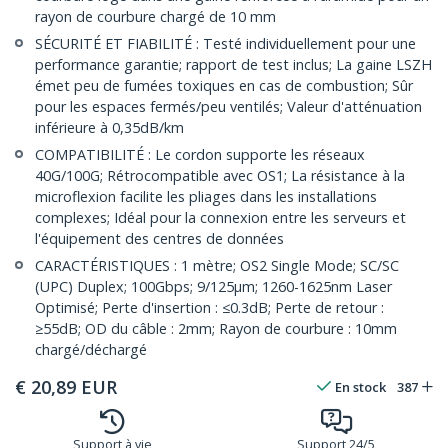
rayon de courbure chargé de 10 mm
SÉCURITÉ ET FIABILITÉ : Testé individuellement pour une
performance garantie; rapport de test inclus; La gaine LSZH
émet peu de fumées toxiques en cas de combustion; Sûr
pour les espaces fermés/peu ventilés; Valeur d'atténuation
inférieure à 0,35dB/km
COMPATIBILITÉ : Le cordon supporte les réseaux
40G/100G; Rétrocompatible avec OS1; La résistance à la
microflexion facilite les pliages dans les installations
complexes; Idéal pour la connexion entre les serveurs et
l'équipement des centres de données
CARACTÉRISTIQUES : 1 mètre; OS2 Single Mode; SC/SC
(UPC) Duplex; 100Gbps; 9/125µm; 1260-1625nm Laser
Optimisé; Perte d'insertion : ≤0.3dB; Perte de retour :
≥55dB; OD du câble : 2mm; Rayon de courbure : 10mm
chargé/déchargé
€
20,89
EUR
En stock
387
Support à vie
Support 24/5