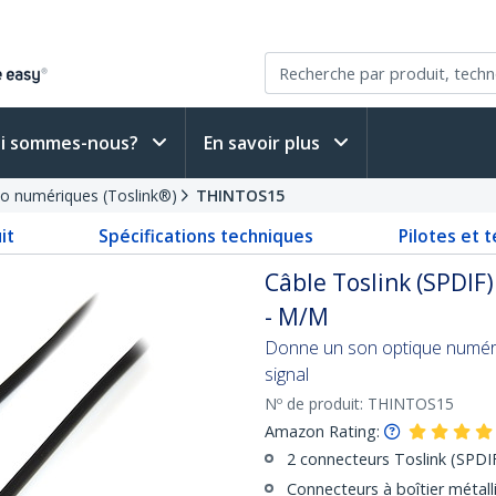
i sommes-nous?
En savoir plus
io numériques (Toslink®)
THINTOS15
it
Spécifications techniques
Pilotes et 
Câble Toslink (SPDI
- M/M
Donne un son optique numériq
signal
Nº de produit:
THINTOS15
Amazon Rating:
2 connecteurs Toslink (SPDI
Connecteurs à boîtier métalli