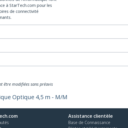
nce à StarTech.com pour les
oires de connectivité
mants.
nt être modifiées sans préavis
ique Optique 4,5 m - M/M
ech.com
Assistance clientèle
autés
Base de Connaissance