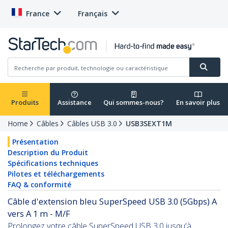
France
Français
Produits
Assistance
Qui sommes-nous?
En savoir plus
Home
Câbles
Câbles USB 3.0
USB3SEXT1M
Présentation
Description du Produit
Spécifications techniques
Pilotes et téléchargements
FAQ & conformité
Câble d'extension bleu SuperSpeed USB 3.0 (5Gbps) A
vers A 1 m - M/F
Prolongez votre câble SuperSpeed USB 3.0 jusqu'à