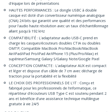
d'équipe lors de présentations
HAUTES PERFORMANCES : Le dongle USBC à double
casque est doté d'un convertisseur numérique-analogique
(CNA) 24 bits qui garantit une qualité et des performances
pour l'audio haute résolution avec un taux d'échantillonnage
allant jusqu'à 192 kHz
COMPATIBILITÉ : L'adaptateur audio USB-C prend en
charge les casques/écouteurs doubles CTIA ou doubles
OMTP; Compatible MacBook Pro/MacBook/MacBook
Air/iPad/iPad Pro/iPad Air/iPhone 15 (Plus/Pro/Max) et
supérieur/Samsung Galaxy S/Galaxy Note/Google Pixel
CONCEPTION COMPACTE : L'adaptateur AUX est compact
et léger et dispose d'un câble de 7 cm avec décharge de
traction pour la portabilité et la flexibilité
LE CHOIX DES PROFESSIONNELS DE L'IT : Conçu et
fabriqué pour les professionnels de l'informatique, ce
répartiteur d'écouteurs USB Type C est soutenu pendant 2
ans et bénéficie d'une assistance technique multilingue
gratuite à vie 24/5