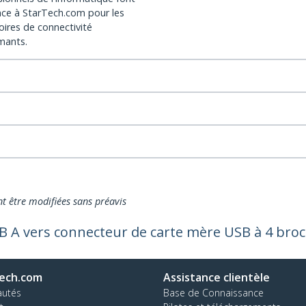
nce à StarTech.com pour les
oires de connectivité
mants.
nt être modifiées sans préavis
B A vers connecteur de carte mère USB à 4 broc
ech.com
Assistance clientèle
autés
Base de Connaissance