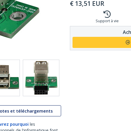
€
13,51
EUR
Support à vie
Ach
lotes et téléchargements
vrez pourquoi
les
sionnels de l'informatique font