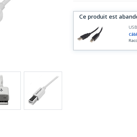
Ce produit est aband
US
Câbl
Racc