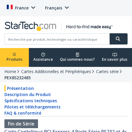
France
Français
Produits
Assistance
Qui sommes-nous?
En savoir plus
Home
Cartes Additionelles et Périphériques
Cartes série
PEX8S232485
Présentation
Description du Produit
Spécifications techniques
Pilotes et téléchargements
FAQ & conformité
Fin de Série
Carte Contrôleur PCI Express 4 Ports Série RS232 et 4x