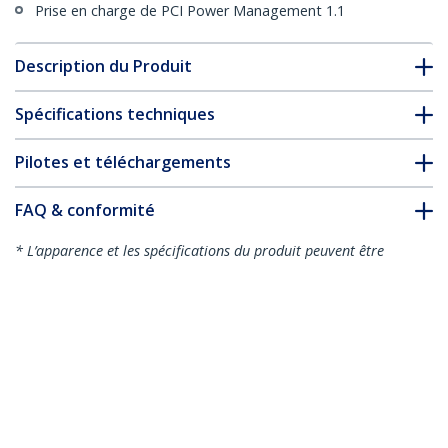
Prise en charge de PCI Power Management 1.1
Description du Produit
Spécifications techniques
Pilotes et téléchargements
FAQ & conformité
* L’apparence et les spécifications du produit peuvent être
modifiées sans préavis
Carte Contrôleur PCI Express 4 Ports
Série RS232 et 4x RS485 / RS422 Mâle
Nº de produit:
PEX8S232485
Devenir partenaire
Où acheter