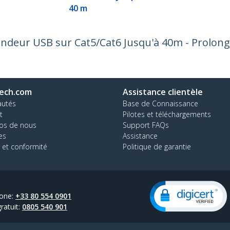
40 m
tendeur USB sur Cat5/Cat6 Jusqu'à 40m - Prolo
ech.com
Assistance clientèle
autés
Base de Connaissance
t
Pilotes et téléchargements
os de nous
Support FAQs
es
Assistance
 et conformité
Politique de garantie
one:
+33 80 554 0901
ratuit:
0805 540 901