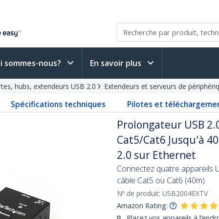
i sommes-nous?
En savoir plus
rtes, hubs, extendeurs USB 2.0
Extendeurs et serveurs de périphér
Spécifications techniques
Pilotes et téléchargeme
Prolongateur USB 2.0
Cat5/Cat6 Jusqu'à 4
2.0 sur Ethernet
Connectez quatre appareils U
câble Cat5 ou Cat6 (40m)
Nº de produit:
USB2004EXTV
Amazon Rating:
Placez vos appareils à l’end