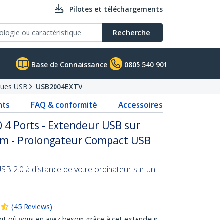
Pilotes et téléchargements
Recherche
Base de Connaissance
0805 540 901
iques USB
USB2004EXTV
nts
FAQ & conformité
Accessoires
 4 Ports - Extendeur USB sur
0m - Prolongateur Compact USB
SB 2.0 à distance de votre ordinateur sur un
(
45
Reviews
)
roit où vous en avez besoin grâce à cet extendeur