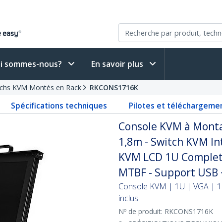
i sommes-nous?
En savoir plus
tchs KVM Montés en Rack
RKCONS1716K
Spécifications techniques
Pilotes et téléchargeme
Console KVM à Monta
1,8m - Switch KVM Int
KVM LCD 1U Complet 
MTBF - Support USB 
Console KVM | 1U | VGA | 1
inclus
Nº de produit:
RKCONS1716K