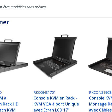
nt être modifiées sans préavis
mer
D
RKCONS1701
RKCONS1908
M à
Console KVM en Rack -
Console KV
n Rack HD
KVM VGA à port Unique
Montage Ra
itch KVM
avec Écran LCD 17"
avec Câbles