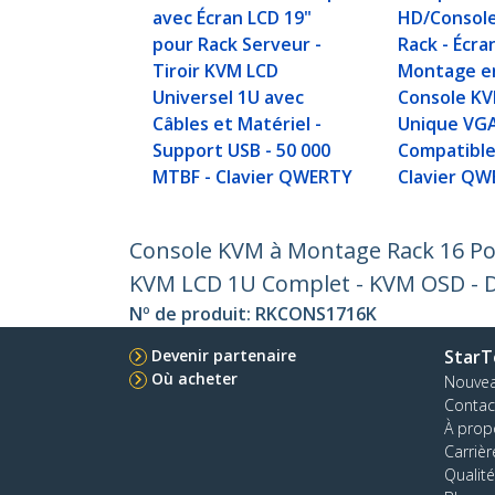
avec Écran LCD 19"
HD/Consol
pour Rack Serveur -
Rack - Écra
Tiroir KVM LCD
Montage en
Universel 1U avec
Console KV
Câbles et Matériel -
Unique VGA
Support USB - 50 000
Compatible
MTBF - Clavier QWERTY
Clavier Q
Console KVM à Montage Rack 16 Port
KVM LCD 1U Complet - KVM OSD - D
Nº de produit:
RKCONS1716K
Devenir partenaire
StarT
Où acheter
Nouve
Contac
À prop
Carrièr
Qualité