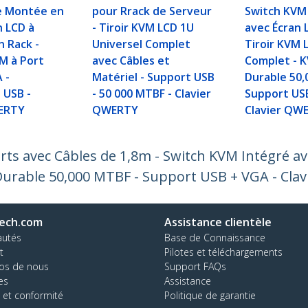
e Montée en
pour Rrack de Serveur
Switch KVM
n LCD à
- Tiroir KVM LCD 1U
avec Écran 
 Rack -
Universel Complet
Tiroir KVM 
M à Port
avec Câbles et
Complet - 
 -
Matériel - Support USB
Durable 50,
 USB -
- 50 000 MTBF - Clavier
Support US
WERTY
QWERTY
Clavier QW
s avec Câbles de 1,8m - Switch KVM Intégré ave
urable 50,000 MTBF - Support USB + VGA - Cla
ech.com
Assistance clientèle
autés
Base de Connaissance
t
Pilotes et téléchargements
os de nous
Support FAQs
es
Assistance
 et conformité
Politique de garantie