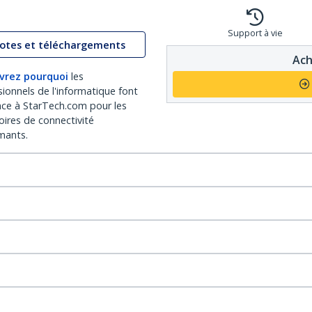
Support à vie
lotes et téléchargements
Ach
vrez pourquoi
les
sionnels de l'informatique font
nce à StarTech.com pour les
oires de connectivité
mants.