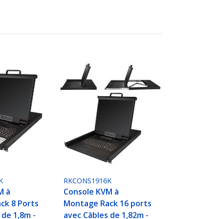
K
RKCONS1916K
M à
Console KVM à
ck 8 Ports
Montage Rack 16 ports
 de 1,8m -
avec Câbles de 1,82m -