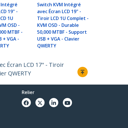
 Intégré
Switch KVM Intégré
LCD 19" -
avec Écran LCD 19" -
LCD 1U
Tiroir LCD 1U Complet -
KVM OSD -
KVM OSD - Durable
000 MTBF -
50,000 MTBF - Support
B + VGA -
USB + VGA - Clavier
ERTY
QWERTY
c Écran LCD 17" - Tiroir
vier QWERTY
Relier