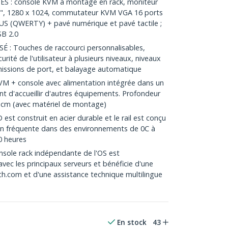
 : console KVM à montage en rack, moniteur
7", 1280 x 1024, commutateur KVM VGA 16 ports
r US (QWERTY) + pavé numérique et pavé tactile ;
SB 2.0
: Touches de raccourci personnalisables,
urité de l'utilisateur à plusieurs niveaux, niveaux
ermissions de port, et balayage automatique
 + console avec alimentation intégrée dans un
t d'accueillir d'autres équipements. Profondeur
 cm (avec matériel de montage)
est construit en acier durable et le rail est conçu
ion fréquente dans des environnements de 0C à
0 heures
sole rack indépendante de l'OS est
vec les principaux serveurs et bénéficie d'une
ch.com et d'une assistance technique multilingue
En stock
43