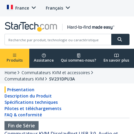
France
Français
Produits
Assistance
Qui sommes-nous?
En savoir plus
Home
Commutateurs KVM et accessoires
Commutateurs KVM
SV231DPU3A
Présentation
Description du Produit
Spécifications techniques
Pilotes et téléchargements
FAQ & conformité
Fin de Série
Commutateur KVM DisplayPort USB 3.0, Audio et