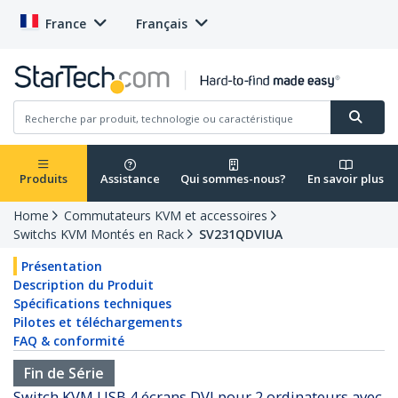
France
Français
Produits
Assistance
Qui sommes-nous?
En savoir plus
Home
Commutateurs KVM et accessoires
Switchs KVM Montés en Rack
SV231QDVIUA
Présentation
Description du Produit
Spécifications techniques
Pilotes et téléchargements
FAQ & conformité
Fin de Série
Switch KVM USB 4 écrans DVI pour 2 ordinateurs avec