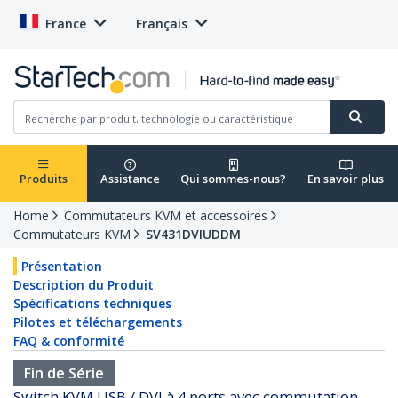
France
Français
Produits
Assistance
Qui sommes-nous?
En savoir plus
Home
Commutateurs KVM et accessoires
Commutateurs KVM
SV431DVIUDDM
Présentation
Description du Produit
Spécifications techniques
Pilotes et téléchargements
FAQ & conformité
Fin de Série
Switch KVM USB / DVI à 4 ports avec commutation