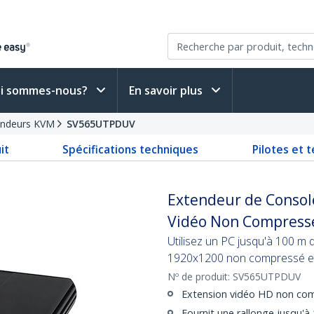
i sommes-nous?
En savoir plus
endeurs KVM
SV565UTPDUV
it
Spécifications techniques
Pilotes et 
Extendeur de Console
Vidéo Non Compressé
Utilisez un PC jusqu'à 100 m 
1920x1200 non compressé et 
Nº de produit:
SV565UTPDUV
Extension vidéo HD non co
Fournit une rallonge jusqu'à