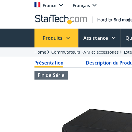
France
Français
Produits
Assistance
Qu
Home
Commutateurs KVM et accessoires
Ext
Présentation
Description du Produ
Fin de Série