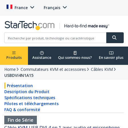
France
Français
Produits
Assistance
Qui sommes-nous?
En savoir plus
Home
Commutateurs KVM et accessoires
Câbles KVM
USBDVI4N1A15
Présentation
Description du Produit
Spécifications techniques
Pilotes et téléchargements
FAQ & conformité
Fin de Série
Câble KVM USB DVI 4 en 1 avec audio et microphone