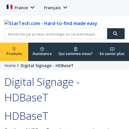
France
Français
Produits
Assistance
Qui sommes-nous?
En savoir plus
Home
Digital Signage - HDBaseT
Digital Signage -
HDBaseT
HDBaseT