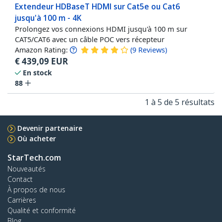
Extendeur HDBaseT HDMI sur Cat5e ou Cat6
jusqu'à 100 m - 4K
Prolongez vos connexions HDMI jusqu'à 100 m sur
CAT5/CAT6 avec un câble POC vers récepteur
Amazon Rating:
(
9
Reviews
)
€
439,09
EUR
En stock
88
1 à 5 de 5 résultats
Devenir partenaire
Où acheter
StarTech.com
Nouveautés
Contact
À propos de nous
Carrières
Qualité et conformité
Blog