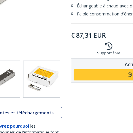
Échangeable à chaud avec d
Faible consommation d'énergi
€
87,31
EUR
Support à vie
Ach
lotes et téléchargements
vrez pourquoi
les
sionnels de l'informatique font