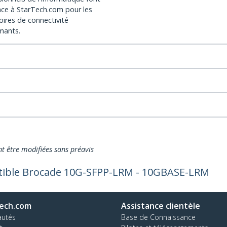
nce à StarTech.com pour les
oires de connectivité
mants.
nt être modifiées sans préavis
tible Brocade 10G-SFPP-LRM - 10GBASE-LRM
ech.com
Assistance clientèle
autés
Base de Connaissance