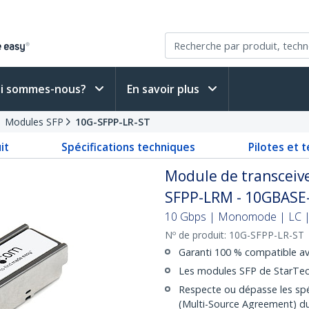
i sommes-nous?
En savoir plus
Modules SFP
10G-SFPP-LR-ST
it
Spécifications techniques
Pilotes et 
Module de transceiv
SFPP-LRM - 10GBASE
10 Gbps | Monomode | LC | 
Nº de produit:
10G-SFPP-LR-ST
Garanti 100 % compatible 
Les modules SFP de StarTech
Respecte ou dépasse les spé
(Multi-Source Agreement) du