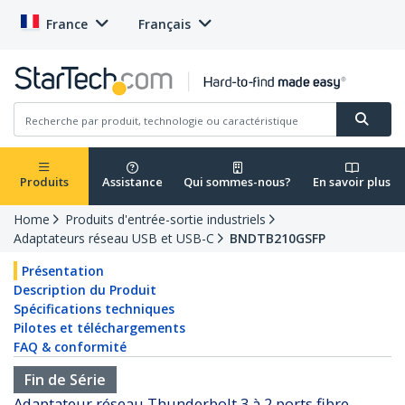
France
Français
Produits
Assistance
Qui sommes-nous?
En savoir plus
Home
Produits d'entrée-sortie industriels
Adaptateurs réseau USB et USB-C
BNDTB210GSFP
Présentation
Description du Produit
Spécifications techniques
Pilotes et téléchargements
FAQ & conformité
Fin de Série
Adaptateur réseau Thunderbolt 3 à 2 ports fibre