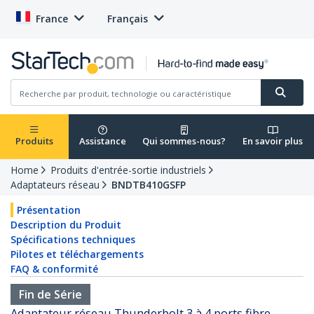
France
Français
Produits
Assistance
Qui sommes-nous?
En savoir plus
Home
Produits d'entrée-sortie industriels
Adaptateurs réseau
BNDTB410GSFP
Présentation
Description du Produit
Spécifications techniques
Pilotes et téléchargements
FAQ & conformité
Fin de Série
Adaptateur réseau Thunderbolt 3 à 4 ports fibre