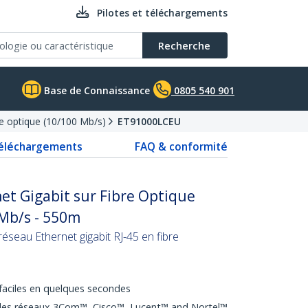
Pilotes et téléchargements
Recherche
Base de Connaissance
0805 540 901
re optique (10/100 Mb/s)
ET91000LCEU
téléchargements
FAQ & conformité
et Gigabit sur Fibre Optique
Mb/s - 550m
éseau Ethernet gigabit RJ-45 en fibre
n faciles en quelques secondes
 des réseaux 3Com™, Cisco™, Lucent™ and Nortel™