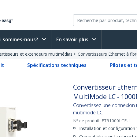
i sommes-nous?
En savoir plus
rtisseurs et extendeurs multimédias
Convertisseurs Ethernet à fib
it
Spécifications techniques
Pilotes et 
Convertisseur Ethern
MultiMode LC - 1000
Convertissez une connexion r
multimode LC
Nº de produit:
ET91000LCEU
Installation et configuratio
Compatible avec la plupart