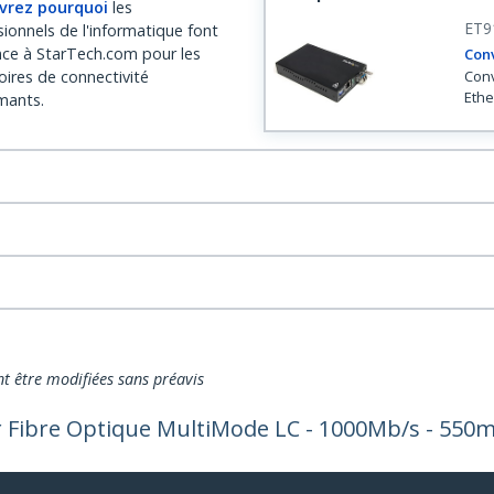
vrez pourquoi
les
ET9
sionnels de l'informatique font
nce à StarTech.com pour les
Conv
oires de connectivité
Conv
Ethe
mants.
nt être modifiées sans préavis
r Fibre Optique MultiMode LC - 1000Mb/s - 550