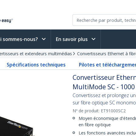
i sommes-nous?
En savoir plus
rtisseurs et extendeurs multimédias
Convertisseurs Ethernet à fib
Spécifications techniques
Pilotes et téléchargeme
Convertisseur Ethern
MultiMode SC - 1000
Convertissez et prolongez un
sur fibre optique SC monom
Nº de produit:
ET91000SC2
Moyen économique d'étendre/
en fibre optique
Les fonctions avancées incluen