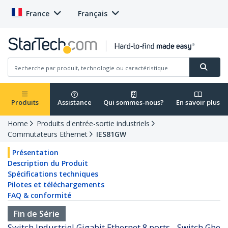
France
Français
Produits
Assistance
Qui sommes-nous?
En savoir plus
Home
Produits d'entrée-sortie industriels
Commutateurs Ethernet
IES81GW
Présentation
Description du Produit
Spécifications techniques
Pilotes et téléchargements
FAQ & conformité
Fin de Série
Switch Industriel Gigabit Ethernet 8 ports - Switch Gbe