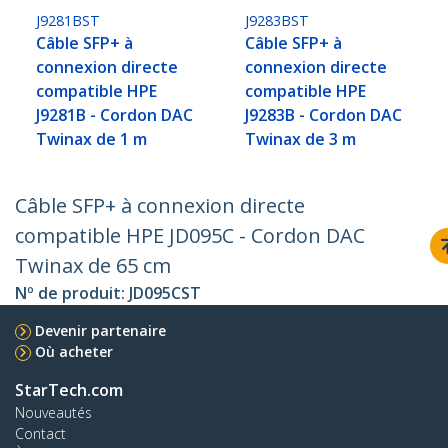
J9281BST
J9283BST
Câble SFP+ à
Câble SFP+ à
connexion directe
connexion directe
compatible HPE
compatible HPE
J9281B - Cordon DAC
J9283B - Cordon DAC
Twinax de 1 m
Twinax de 3 m
Câble SFP+ à connexion directe
compatible HPE JD095C - Cordon DAC
Twinax de 65 cm
Nº de produit:
JD095CST
Devenir partenaire
Où acheter
StarTech.com
Nouveautés
Contact