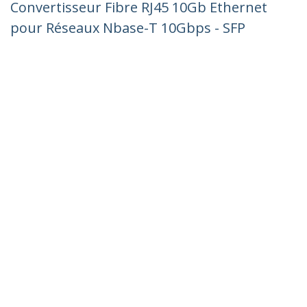
Convertisseur Fibre RJ45 10Gb Ethernet
pour Réseaux Nbase-T 10Gbps - SFP
vers RJ45 - Multigigabit
Mono/Multimode - Pont réseau Fibre
Optique vers Cuivre
Nº de produit:
MCM10GSFP
Devenir partenaire
Où acheter
StarTech.com
Nouveautés
Contact
À propos de nous
Carrières
Qualité et conformité
Blog
Assistance clientèle
Base de Connaissance