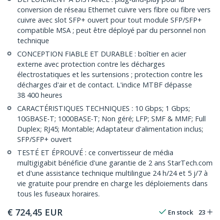
conversion de réseau Ethernet cuivre vers fibre ou fibre vers
cuivre avec slot SFP+ ouvert pour tout module SFP/SFP+
compatible MSA ; peut être déployé par du personnel non
technique
CONCEPTION FIABLE ET DURABLE : boîtier en acier
externe avec protection contre les décharges
électrostatiques et les surtensions ; protection contre les
décharges d'air et de contact. L'indice MTBF dépasse
38 400 heures
CARACTÉRISTIQUES TECHNIQUES : 10 Gbps; 1 Gbps;
10GBASE-T; 1000BASE-T; Non géré; LFP; SMF & MMF; Full
Duplex; RJ45; Montable; Adaptateur d'alimentation inclus;
SFP/SFP+ ouvert
TESTÉ ET ÉPROUVÉ : ce convertisseur de média
multigigabit bénéficie d'une garantie de 2 ans StarTech.com
et d'une assistance technique multilingue 24 h/24 et 5 j/7 à
vie gratuite pour prendre en charge les déploiements dans
tous les fuseaux horaires.
€
724,45
EUR
En stock
23