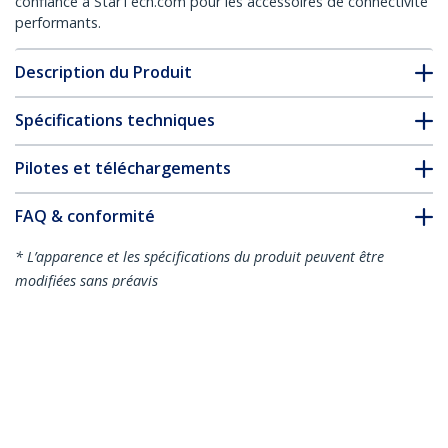
confiance à StarTech.com pour les accessoires de connectivité
performants.
Description du Produit
Spécifications techniques
Pilotes et téléchargements
FAQ & conformité
* L’apparence et les spécifications du produit peuvent être
modifiées sans préavis
Carte Adaptateur Réseau PCI Express
vers 1 Port Ethernet RJ-45 10/100
Nº de produit:
PEX100S
Devenir partenaire
Où acheter