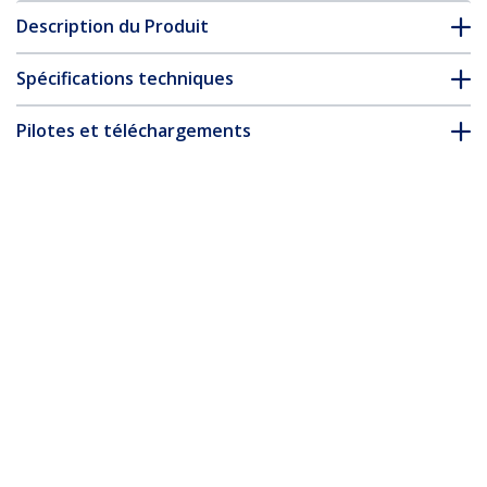
Description du Produit
Spécifications techniques
Pilotes et téléchargements
FAQ & conformité
Accessoires
* L’apparence et les spécifications du produit peuvent être
modifiées sans préavis
Vous pourriez également aimer