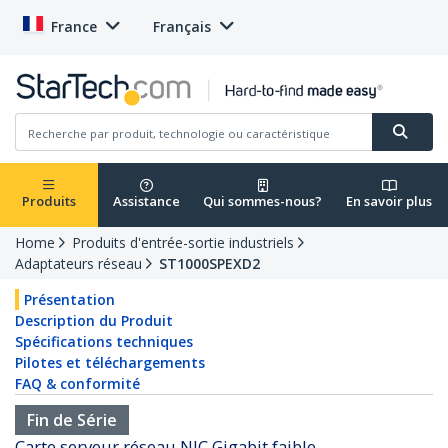
France
Français
Produits
Assistance
Qui sommes-nous?
En savoir plus
Home
Produits d'entrée-sortie industriels
Adaptateurs réseau
ST1000SPEXD2
Présentation
Description du Produit
Spécifications techniques
Pilotes et téléchargements
FAQ & conformité
Fin de Série
Carte serveur réseau NIC Gigabit faible