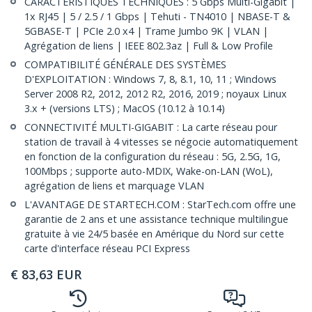
CARACTÉRISTIQUES TECHNIQUES : 5 Gbps Multi-Gigabit |
1x RJ45 | 5 / 2.5 / 1 Gbps | Tehuti - TN4010 | NBASE-T &
5GBASE-T | PCIe 2.0 x4 | Trame Jumbo 9K | VLAN |
Agrégation de liens | IEEE 802.3az | Full & Low Profile
COMPATIBILITÉ GÉNÉRALE DES SYSTÈMES
D'EXPLOITATION : Windows 7, 8, 8.1, 10, 11 ; Windows
Server 2008 R2, 2012, 2012 R2, 2016, 2019 ; noyaux Linux
3.x + (versions LTS) ; MacOS (10.12 à 10.14)
CONNECTIVITÉ MULTI-GIGABIT : La carte réseau pour
station de travail à 4 vitesses se négocie automatiquement
en fonction de la configuration du réseau : 5G, 2.5G, 1G,
100Mbps ; supporte auto-MDIX, Wake-on-LAN (WoL),
agrégation de liens et marquage VLAN
L'AVANTAGE DE STARTECH.COM : StarTech.com offre une
garantie de 2 ans et une assistance technique multilingue
gratuite à vie 24/5 basée en Amérique du Nord sur cette
carte d'interface réseau PCI Express
€
83,63
EUR