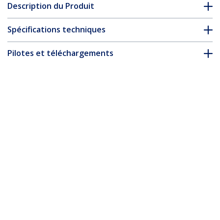
Description du Produit
Spécifications techniques
Pilotes et téléchargements
FAQ & conformité
Accessoires
* L’apparence et les spécifications du produit peuvent être
modifiées sans préavis
Vous pourriez également aimer