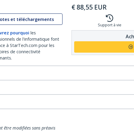
€
88,55
EUR
lotes et téléchargements
Support à vie
vrez pourquoi
les
Ach
sionnels de l'informatique font
nce à StarTech.com pour les
oires de connectivité
mants.
nt être modifiées sans préavis