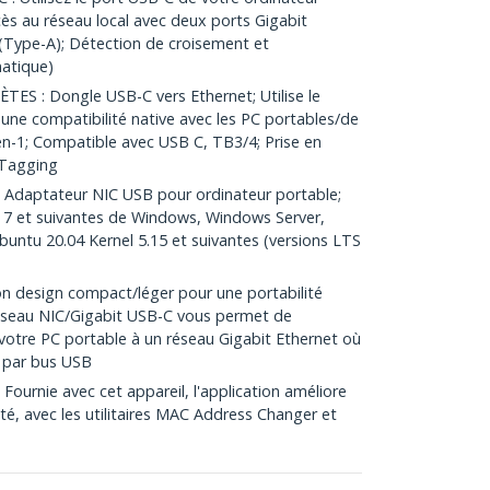
ès au réseau local avec deux ports Gigabit
 (Type-A); Détection de croisement et
atique)
 : Dongle USB-C vers Ethernet; Utilise le
une compatibilité native avec les PC portables/de
en-1; Compatible avec USB C, TB3/4; Prise en
 Tagging
Adaptateur NIC USB pour ordinateur portable;
s 7 et suivantes de Windows, Windows Server,
untu 20.04 Kernel 5.15 et suivantes (versions LTS
n design compact/léger pour une portabilité
éseau NIC/Gigabit USB-C vous permet de
votre PC portable à un réseau Gigabit Ethernet où
n par bus USB
urnie avec cet appareil, l'application améliore
ité, avec les utilitaires MAC Address Changer et