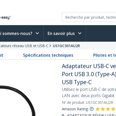
i sommes-nous?
En savoir plus
tateurs réseau USB et USB-C
US1GC301AU2R
it
Spécifications techniques
Pilotes et 
Adaptateur USB-C ve
Port USB 3.0 (Type-A
USB Type-C
Utilisez le port USB-C de vot
LAN avec deux ports Gigabit 
Nº de produit:
US1GC301AU2R
Amazon Rating:
ADAPTATEUR RÉSEAU USB-C : 