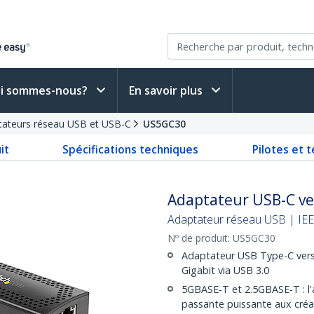
i sommes-nous?
En savoir plus
tateurs réseau USB et USB-C
US5GC30
it
Spécifications techniques
Pilotes et 
Adaptateur USB-C ver
Adaptateur réseau USB | IE
Nº de produit:
US5GC30
Adaptateur USB Type-C vers 
Gigabit via USB 3.0
5GBASE-T et 2.5GBASE-T : l'
passante puissante aux créat