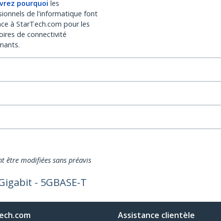
vrez pourquoi
les
sionnels de l'informatique font
nce à StarTech.com pour les
oires de connectivité
mants.
nt être modifiées sans préavis
Gigabit - 5GBASE-T
ech.com
Assistance clientèle