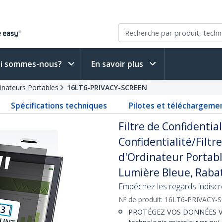
i sommes-nous?
En savoir plus
dinateurs Portables
16LT6-PRIVACY-SCREEN
Spécifications techniques
Pilotes et téléchargeme
Filtre de Confidential
Confidentialité/Filtr
d'Ordinateur Portabl
Lumière Bleue, Raba
Empêchez les regards indiscret
Nº de produit:
16LT6-PRIVACY-
PROTÉGEZ VOS DONNÉES VISUE