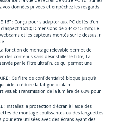
assombrit la vue de l'écran de votre PC 16" sur les
ez vos données privées et empêchez les resgards
16" : Conçu pour s'adapter aux PC dotés d'un
t d'aspect 16:10; Dimensions de 344x215 mm; Le
es webcams et les capteurs montés sur le dessus, ni
le
a fonction de montage relevable permet de
er des contenus sans désinstaller le filtre; La
ervée par le filtre ultrafin, ce qui permet une
 : Ce filtre de confidentialité bloque jusqu'à
ui aide à réduire la fatigue oculaire
t visuel; Transmission de la lumière de 60% pour
Installez la protection d'écran à l'aide des
uettes de montage coulissantes ou des languettes
s pour être utilisées avec des écrans ayant des