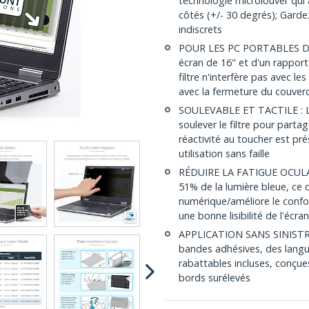
technologie microlouver qui 
côtés (+/- 30 degrés); Gard
indiscrets
POUR LES PC PORTABLES DE 
écran de 16" et d'un rappor
filtre n'interfère pas avec l
avec la fermeture du couverc
SOULEVABLE ET TACTILE : L
soulever le filtre pour partag
réactivité au toucher est prés
utilisation sans faille
RÉDUIRE LA FATIGUE OCULAIRE
51% de la lumière bleue, ce q
numérique/améliore le confor
une bonne lisibilité de l'écran
APPLICATION SANS SINISTRE : 
bandes adhésives, des lang
rabattables incluses, conçue
bords surélevés