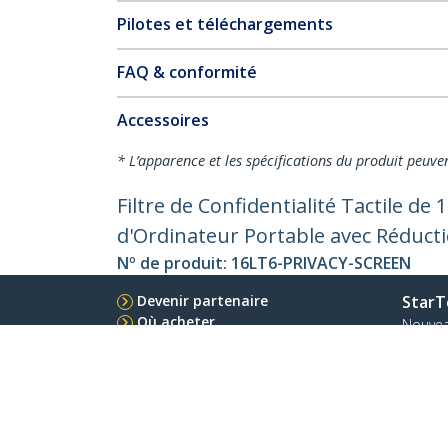
Pilotes et téléchargements
FAQ & conformité
Accessoires
* L’apparence et les spécifications du produit peuve
Filtre de Confidentialité Tactile de 
d'Ordinateur Portable avec Réducti
Nº de produit:
16LT6-PRIVACY-SCREEN
Devenir partenaire
StarT
Où acheter
Nouve
Contac
À prop
Carrièr
Qualité
Blog