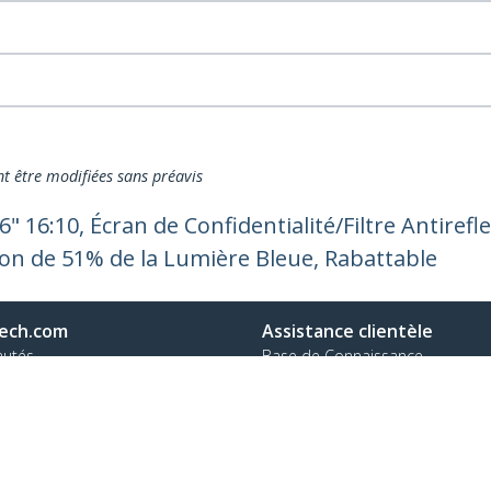
nt être modifiées sans préavis
16" 16:10, Écran de Confidentialité/Filtre Antirefl
on de 51% de la Lumière Bleue, Rabattable
ech.com
Assistance clientèle
autés
Base de Connaissance
t
Pilotes et téléchargements
os de nous
Support FAQs
es
Assistance
 et conformité
Politique de garantie