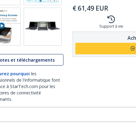
€
61,49
EUR
Support à vie
Ach
lotes et téléchargements
vrez pourquoi
les
sionnels de l'informatique font
nce à StarTech.com pour les
oires de connectivité
mants.