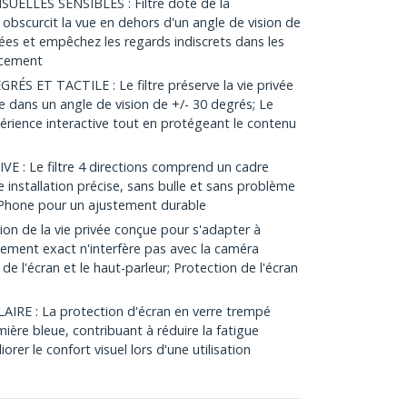
ELLES SENSIBLES : Filtre doté de la
 obscurcit la vue en dehors d'un angle de vision de
ées et empêchez les regards indiscrets dans les
acement
S ET TACTILE : Le filtre préserve la vie privée
 dans un angle de vision de +/- 30 degrés; Le
xpérience interactive tout en protégeant le contenu
: Le filtre 4 directions comprend un cadre
e installation précise, sans bulle et sans problème
'iPhone pour un ajustement durable
on de la vie privée conçue pour s'adapter à
stement exact n'interfère pas avec la caméra
 de l'écran et le haut-parleur; Protection de l'écran
RE : La protection d'écran en verre trempé
ière bleue, contribuant à réduire la fatigue
rer le confort visuel lors d'une utilisation