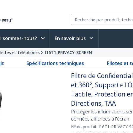
i sommes-nous?
En savoir plus
blettes et Téléphones
I16T1-PRIVACY-SCREEN
it
Spécifications techniques
Pilotes et 
Filtre de Confidentia
et 360°, Supporte l'O
Tactile, Protection e
Directions, TAA
Protéger les informations sen
données affichées à l'écran
Nº de produit:
I16T1-PRIVACY-