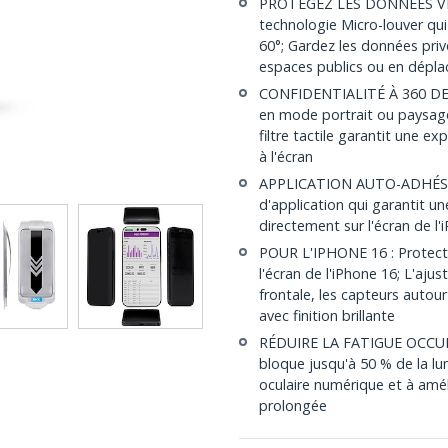
PROTÉGEZ LES DONNÉES VISU
technologie Micro-louver qui
60°; Gardez les données priv
espaces publics ou en dépl
CONFIDENTIALITÉ À 360 DEGRÉ
en mode portrait ou paysage
filtre tactile garantit une e
à l'écran
APPLICATION AUTO-ADHÉSIVE 
d'application qui garantit un
directement sur l'écran de l
POUR L'IPHONE 16 : Protecti
l'écran de l'iPhone 16; L'aju
frontale, les capteurs autour
avec finition brillante
RÉDUIRE LA FATIGUE OCCULAI
bloque jusqu'à 50 % de la lum
oculaire numérique et à amélio
prolongée