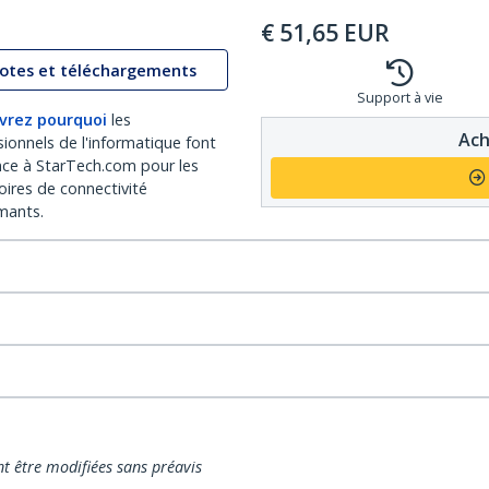
€
51,65
EUR
lotes et téléchargements
Support à vie
vrez pourquoi
les
Ach
sionnels de l'informatique font
nce à StarTech.com pour les
oires de connectivité
mants.
nt être modifiées sans préavis