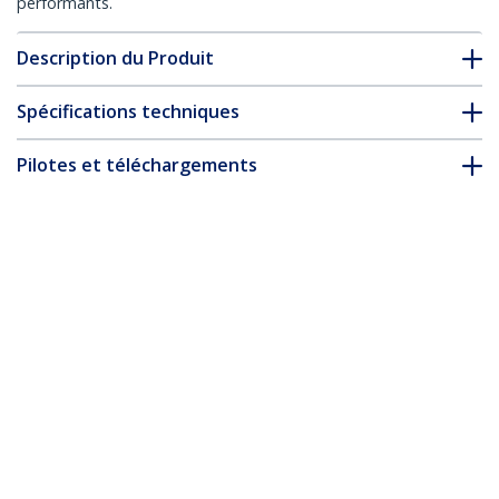
performants.
Description du Produit
Spécifications techniques
Pilotes et téléchargements
FAQ & conformité
Accessoires
* L’apparence et les spécifications du produit peuvent être
modifiées sans préavis
Vous pourriez également aimer